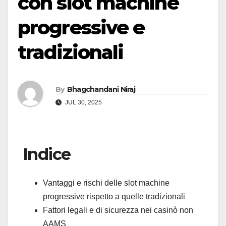
con slot machine
progressive e
tradizionali
By
Bhagchandani Niraj
JUL 30, 2025
Indice
Vantaggi e rischi delle slot machine
progressive rispetto a quelle tradizionali
Fattori legali e di sicurezza nei casinò non
AAMS