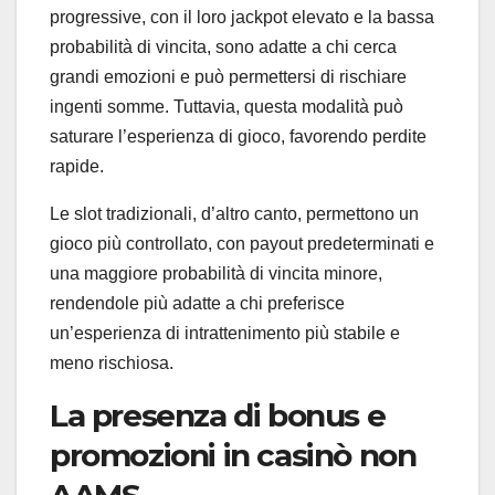
progressive, con il loro jackpot elevato e la bassa
probabilità di vincita, sono adatte a chi cerca
grandi emozioni e può permettersi di rischiare
ingenti somme. Tuttavia, questa modalità può
saturare l’esperienza di gioco, favorendo perdite
rapide.
Le slot tradizionali, d’altro canto, permettono un
gioco più controllato, con payout predeterminati e
una maggiore probabilità di vincita minore,
rendendole più adatte a chi preferisce
un’esperienza di intrattenimento più stabile e
meno rischiosa.
La presenza di bonus e
promozioni in casinò non
AAMS