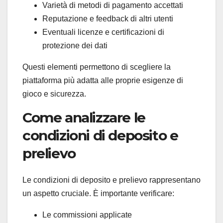
Varietà di metodi di pagamento accettati
Reputazione e feedback di altri utenti
Eventuali licenze e certificazioni di
protezione dei dati
Questi elementi permettono di scegliere la
piattaforma più adatta alle proprie esigenze di
gioco e sicurezza.
Come analizzare le
condizioni di deposito e
prelievo
Le condizioni di deposito e prelievo rappresentano
un aspetto cruciale. È importante verificare:
Le commissioni applicate