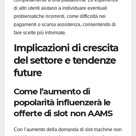
di altri utenti aiutano a individuare eventuali
problematiche ricorrenti, come difficoltà nei
pagamenti o scarsa assistenza, consentendo di
fare scelte più informate.
Implicazioni di crescita
del settore e tendenze
future
Come l’aumento di
popolarità influenzerà le
offerte di slot non AAMS
Con l’aumento della domanda di slot machine non