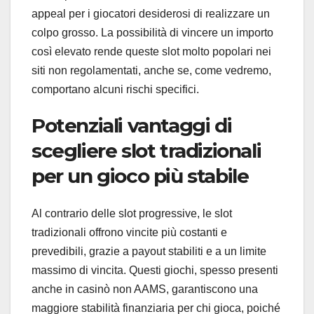
appeal per i giocatori desiderosi di realizzare un
colpo grosso. La possibilità di vincere un importo
così elevato rende queste slot molto popolari nei
siti non regolamentati, anche se, come vedremo,
comportano alcuni rischi specifici.
Potenziali vantaggi di
scegliere slot tradizionali
per un gioco più stabile
Al contrario delle slot progressive, le slot
tradizionali offrono vincite più costanti e
prevedibili, grazie a payout stabiliti e a un limite
massimo di vincita. Questi giochi, spesso presenti
anche in casinò non AAMS, garantiscono una
maggiore stabilità finanziaria per chi gioca, poiché