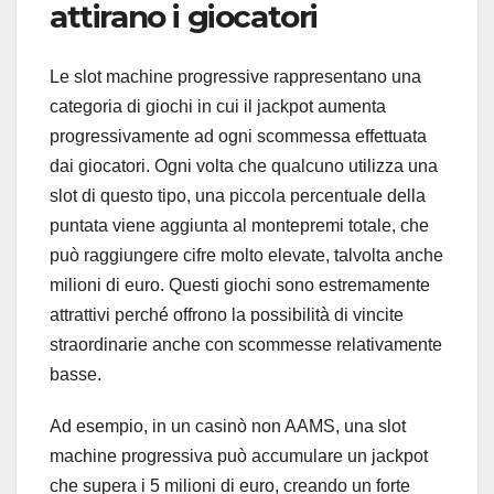
attirano i giocatori
Le slot machine progressive rappresentano una
categoria di giochi in cui il jackpot aumenta
progressivamente ad ogni scommessa effettuata
dai giocatori. Ogni volta che qualcuno utilizza una
slot di questo tipo, una piccola percentuale della
puntata viene aggiunta al montepremi totale, che
può raggiungere cifre molto elevate, talvolta anche
milioni di euro. Questi giochi sono estremamente
attrattivi perché offrono la possibilità di vincite
straordinarie anche con scommesse relativamente
basse.
Ad esempio, in un casinò non AAMS, una slot
machine progressiva può accumulare un jackpot
che supera i 5 milioni di euro, creando un forte