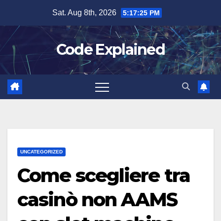
Skip
Sat. Aug 8th, 2026
5:17:26 PM
to
content
Code Explained
UNCATEGORIZED
Come scegliere tra
casinò non AAMS